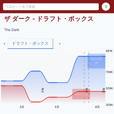
U
ザ ダーク - ドラフト・ボックス
The Dark
ドラフト・ボックス
991K
900,000
円
709K
509K
月毎
週毎
日毎
473,015
円
309K
3月
5月
8月