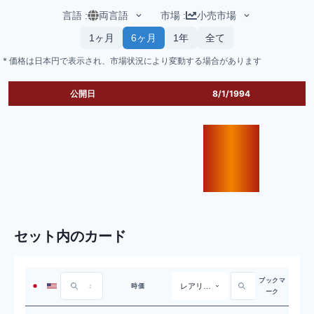
言語
:
両言語
市場
:
小売市場
1ヶ月
6ヶ月
1年
全て
* 価格は日本円で表示され、市場状況により変動する場合があります
公開日
8/1/1994
セット内のカード
ブックマ
レアリティ
時価
ーク