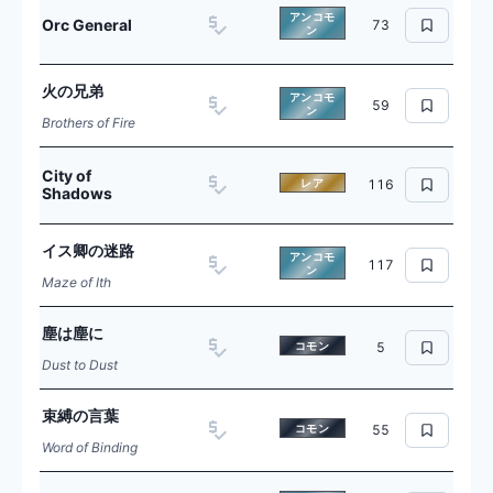
アンコモ
Orc General
73
ン
火の兄弟
アンコモ
59
ン
Brothers of Fire
City of
レア
116
Shadows
イス卿の迷路
アンコモ
117
ン
Maze of Ith
塵は塵に
コモン
5
Dust to Dust
束縛の言葉
コモン
55
Word of Binding