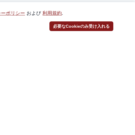
シーポリシー
および
利用規約
.
必要なCookieのみ受け入れる
SNS
@_Torekayaをフォロー
@_torekayaをフォロー
Discordに参加
プライバシーポリシー
利用規約
セキュリティポリシー