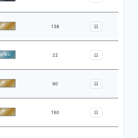
レア
138
コモン
22
レア
60
レア
160