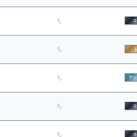
コ
アン
コ
コ