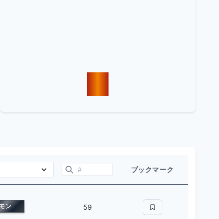
ブックマーク
モン
59