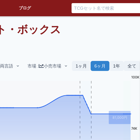
ブログ
フト・ボックス
両言語
市場
:
小売市場
1ヶ月
6ヶ月
1年
全て
100K
81,000
円
74K