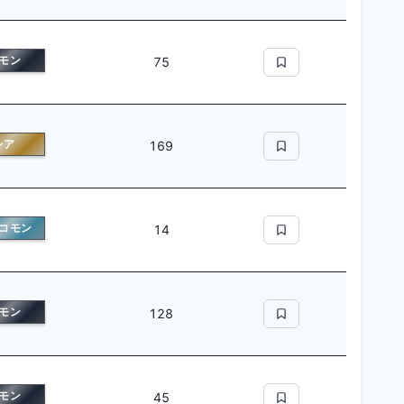
モン
75
レア
169
コモン
14
モン
128
モン
45