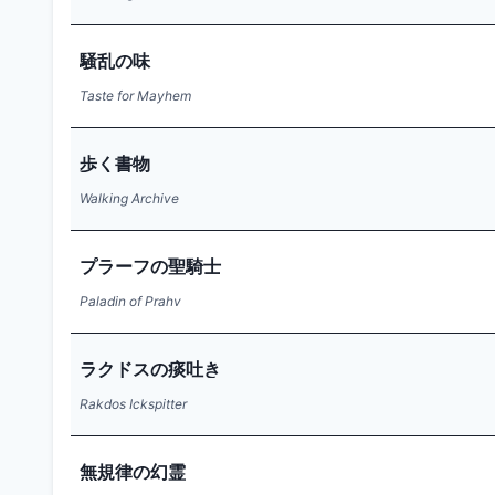
騒乱の味
Taste for Mayhem
歩く書物
Walking Archive
プラーフの聖騎士
Paladin of Prahv
ラクドスの痰吐き
Rakdos Ickspitter
無規律の幻霊