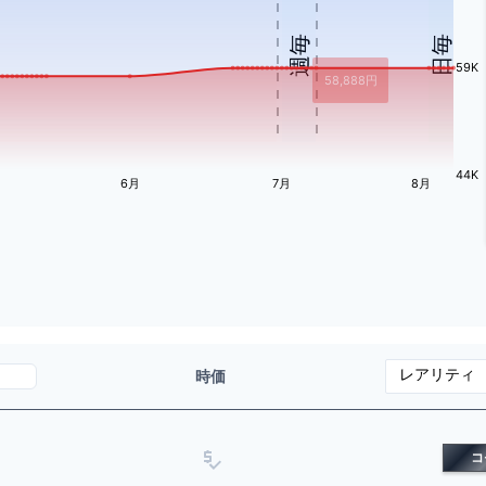
週毎
日毎
59K
58,888
円
44K
6月
7月
8月
時価
コ