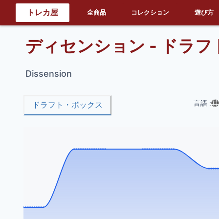
トレカ屋
全商品
コレクション
遊び方
ディセンション - ドラ
Dissension
言語
:
ドラフト・ボックス