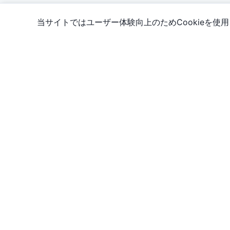
当サイトではユーザー体験向上のためCookieを
情報
カード好きによる、カード好きのためのサイト！
日本のTCGカード検索・価格追跡の信頼できる総合カタログサイ
です。
© 2026 Torekaya. All rights reserved.