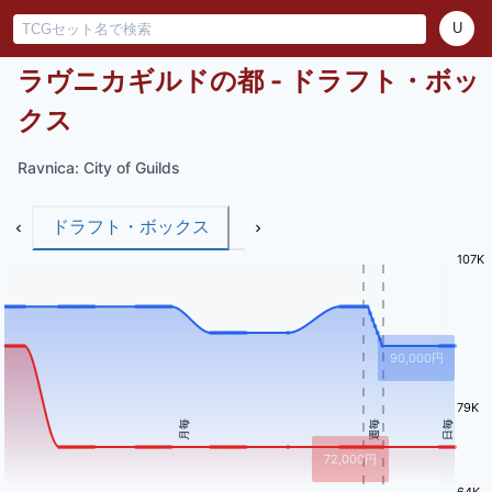
U
ラヴニカギルドの都 - ドラフト・ボッ
クス
Ravnica: City of Guilds
ドラフト・ボックス
107K
90,000
円
79K
月毎
週毎
日毎
72,000
円
64K