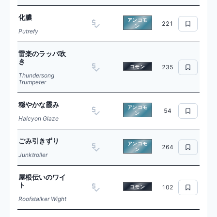
化膿
アンコモ
221
ン
Putrefy
雷楽のラッパ吹
き
コモン
235
Thundersong
Trumpeter
穏やかな霞み
アンコモ
54
ン
Halcyon Glaze
ごみ引きずり
アンコモ
264
ン
Junktroller
屋根伝いのワイ
ト
コモン
102
Roofstalker Wight