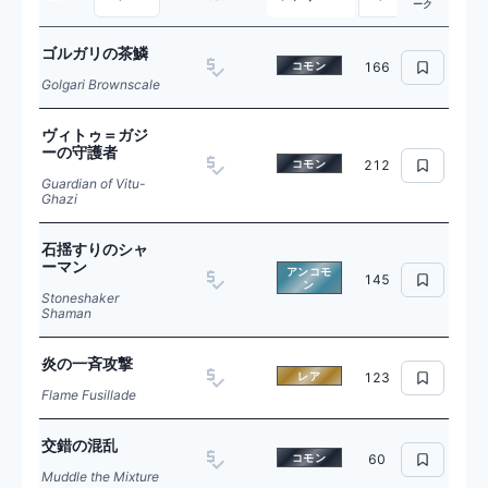
ーク
ゴルガリの茶鱗
コモン
166
Golgari Brownscale
ヴィトゥ＝ガジ
ーの守護者
コモン
212
Guardian of Vitu-
Ghazi
石揺すりのシャ
ーマン
アンコモ
145
ン
Stoneshaker
Shaman
炎の一斉攻撃
レア
123
Flame Fusillade
交錯の混乱
コモン
60
Muddle the Mixture