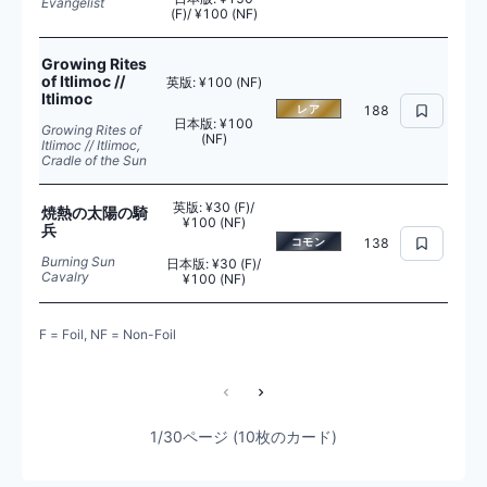
Evangelist
(F)/ ¥100 (NF)
Growing Rites
of Itlimoc //
英版
:
¥100 (NF)
Itlimoc
レア
188
日本版
:
¥100
Growing Rites of
(NF)
Itlimoc // Itlimoc,
Cradle of the Sun
英版
:
¥30 (F)/
焼熱の太陽の騎
¥100 (NF)
兵
コモン
138
Burning Sun
日本版
:
¥30 (F)/
Cavalry
¥100 (NF)
F = Foil, NF = Non-Foil
1/30ページ (10枚のカード)