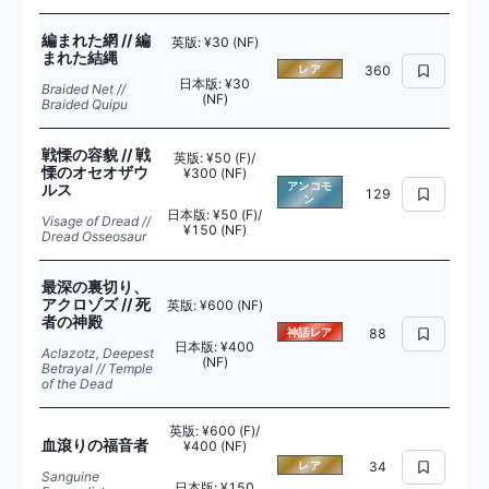
編まれた網 // 編
英版
:
¥30 (NF)
まれた結縄
レア
360
日本版
:
¥30
Braided Net //
(NF)
Braided Quipu
戦慄の容貌 // 戦
英版
:
¥50 (F)/
慄のオセオザウ
¥300 (NF)
アンコモ
ルス
129
ン
日本版
:
¥50 (F)/
Visage of Dread //
¥150 (NF)
Dread Osseosaur
最深の裏切り、
アクロゾズ // 死
英版
:
¥600 (NF)
者の神殿
神話レア
88
日本版
:
¥400
Aclazotz, Deepest
(NF)
Betrayal // Temple
of the Dead
英版
:
¥600 (F)/
血滾りの福音者
¥400 (NF)
レア
34
Sanguine
日本版
:
¥150