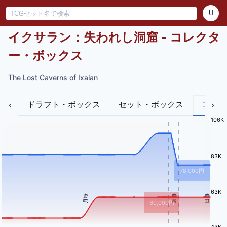
U
イクサラン：失われし洞窟 - コレクタ
ー・ボックス
The Lost Caverns of Ixalan
ドラフト・ボックス
セット・ボックス
コレク
106K
83K
78,000
円
63K
月毎
週毎
日毎
60,000
円
43K