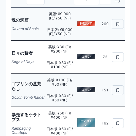
ーク
英版
:
¥9,000
(F)/ ¥50 (NF)
魂の洞窟
神話レア
269
Cavern of Souls
日本版
:
¥9,000
(F)/ ¥50 (NF)
英版
:
¥30 (F)/
¥200 (NF)
日々の賢者
コモン
73
Sage of Days
日本版
:
¥30 (F)/
¥100 (NF)
英版
:
¥100 (F)/
ゴブリンの墓荒
¥50 (NF)
らし
コモン
151
日本版
:
¥80 (F)/
Goblin Tomb Raider
¥50 (NF)
英版
:
¥50 (F)/
暴走するケラト
¥400 (NF)
プス
アンコモ
162
ン
Rampaging
日本版
:
¥50 (F)/
Ceratops
¥400 (NF)