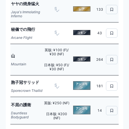
ヤヤの焼身猛火
レア
133
Jaya's Immolating
Inferno
秘儀での飛行
コモン
43
Arcane Flight
英版
:
¥100 (F)/
¥30 (NF)
山
コモン
264
Mountain
日本版
:
¥50 (F)/
¥30 (NF)
胞子冠サリッド
アンコモ
181
ン
Sporecrown Thallid
英版
:
¥250 (NF)
不屈の護衛
アンコモ
14
ン
Dauntless
日本版
:
¥200
Bodyguard
(NF)