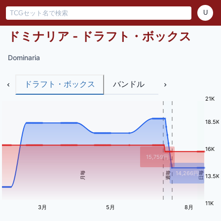
U
ドミナリア - ドラフト・ボックス
Dominaria
ドラフト・ボックス
バンドル
21K
18.5K
16K
15,759
円
14,266
円
月毎
週毎
日毎
13.5K
11K
3月
5月
8月