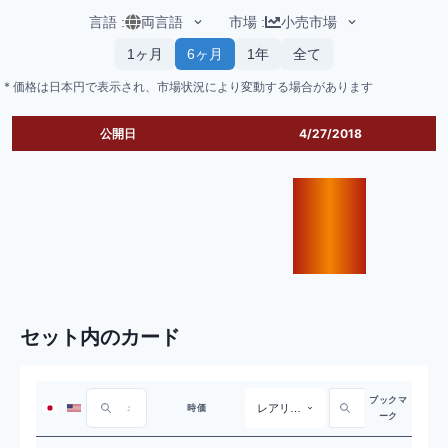
言語
:
両言語
市場
:
小売市場
1ヶ月
6ヶ月
1年
全て
* 価格は日本円で表示され、市場状況により変動する場合があります
公開日
4/27/2018
セット内のカード
ブックマ
レアリティ
時価
ーク