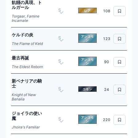
飢饉の具現、ト
ルガール
レア
108
Torgaar, Famine
Incarnate
ケルドの炎
アンコモ
123
ン
The Flame of Keld
最古再誕
アンコモ
90
ン
The Eldest Reborn
新ベナリアの騎
士
コモン
24
Knight of New
Benalia
ジョイラの使い
魔
アンコモ
220
ン
Jhoira's Familiar