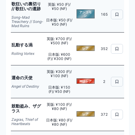
歌狂いの裏切り
英版
:
¥50 (F)/
// 歌狂いの遺跡
¥50 (NF)
アンコモ
165
ン
Song-Mad
日本版
:
¥50 (F)/
Treachery // Song-
¥50 (NF)
Mad Ruins
英版
:
¥700 (F)/
¥500 (NF)
乱動する渦
レア
352
Roiling Vortex
日本版
:
¥600
(F)/ ¥300 (NF)
英版
:
¥300 (F)/
¥100 (NF)
運命の天使
神話レア
2
Angel of Destiny
日本版
:
¥150
(F)/ ¥50 (NF)
英版
:
¥100 (F)/
鼓動盗み、ザグ
¥80 (NF)
ラス
レア
372
Zagras, Thief of
日本版
:
¥80 (F)/
Heartbeats
¥80 (NF)