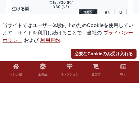
英版
:
¥30 (F)/
¥30 (NF)
生ける嵐
コモン
65
Living Tempest
日本版
:
¥30 (F)/
¥30 (NF)
当サイトではユーザー体験向上のためCookieを使用してい
ます。サイトを利用し続けることで、当社の
プライバシー
変わり樹の共生
ポリシー
および
利用規約
.
// うねる森、変
英版
:
¥700 (F)/
わり樹
¥400 (NF)
神話レア
215
必要なCookieのみ受け入れる
Turntimber
日本版
:
¥500
Symbiosis //
(F)/ ¥400 (NF)
Turntimber,
Serpentine Wood
トレカ屋
全商品
コレクション
遊び方
Blog
英版
:
¥80 (F)/
¥30 (NF)
兵団の統率者
レア
41
Squad Commander
日本版
:
¥80 (F)/
¥30 (NF)
英版
:
¥80 (F)/
マキンディの玉
¥80 (NF)
座
レア
379
日本版
:
¥80 (F)/
Throne of Makindi
¥80 (NF)