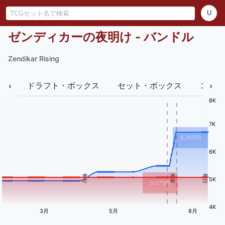
U
ゼンディカーの夜明け - バンドル
Zendikar Rising
ドラフト・ボックス
セット・ボックス
コレク
8K
7K
6,705
円
6K
月毎
週毎
日毎
5K
5,073
円
4K
3月
5月
8月