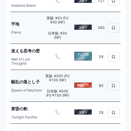
コモン
121
Axebane Beast
英版
:
¥50 (F)/
¥30 (NF)
平地
コモン
260
Plains
日本版
:
¥30
(NF)
迷える思考の壁
アンコモ
59
ン
Wall of Lost
Thoughts
英版
:
¥500 (F)/
¥100 (NF)
騒乱の落とし子
神話レア
85
Spawn of Mayhem
日本版
:
¥500
(F)/ ¥100 (NF)
黄昏の豹
コモン
28
Twilight Panther