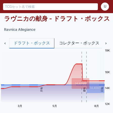
U
ラヴニカの献身 - ドラフト・ボックス
Ravnica Allegiance
ドラフト・ボックス
コレクター・ボックス
バ
19K
16K
14,921
円
14,400
円
14K
月毎
週毎
日毎
12K
3月
5月
8月