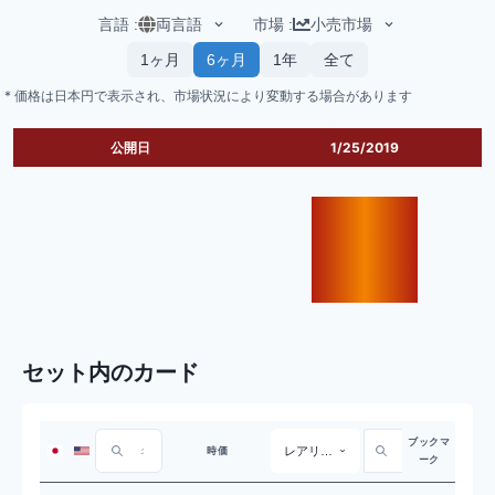
言語
:
両言語
市場
:
小売市場
1ヶ月
6ヶ月
1年
全て
* 価格は日本円で表示され、市場状況により変動する場合があります
公開日
1/25/2019
セット内のカード
ブックマ
レアリティ
時価
ーク