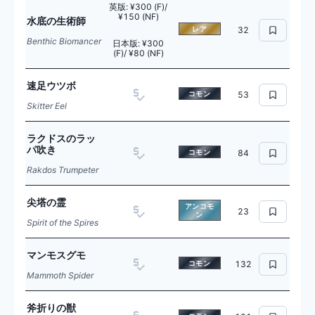
英版
:
¥300 (F)/
¥150 (NF)
水底の生術師
レア
32
Benthic Biomancer
日本版
:
¥300
(F)/ ¥80 (NF)
速足ウツボ
コモン
53
Skitter Eel
ラクドスのラッ
パ吹き
コモン
84
Rakdos Trumpeter
尖塔の霊
アンコモ
23
ン
Spirit of the Spires
マンモスグモ
コモン
132
Mammoth Spider
斧折りの獣