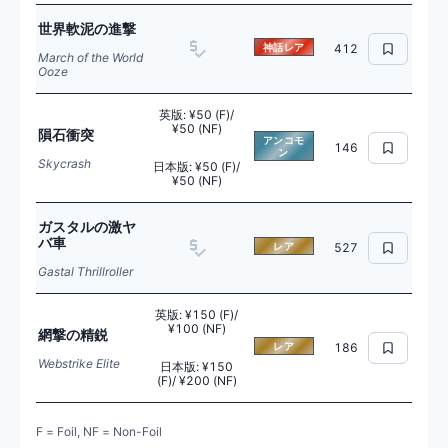
世界軟泥の進撃
神話レア
412
March of the World
Ooze
英版
:
¥50 (F)/
¥50 (NF)
隕石衝突
アンコモ
146
ン
Skycrash
日本版
:
¥50 (F)/
¥50 (NF)
ガスタルの激ヤ
バ車
レア
527
Gastal Thrillroller
英版
:
¥150 (F)/
¥100 (NF)
網撃の精鋭
レア
186
Webstrike Elite
日本版
:
¥150
(F)/ ¥200 (NF)
F = Foil, NF = Non-Foil