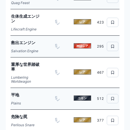
Quag Feast
生体生成エンジ
ン
レア
423
Lifecraft Engine
救出エンジン
神話レア
295
Salvation Engine
重厚な世界踏破
車
レア
467
Lumbering
Worldwagon
平地
コモン
512
Plains
危険な罠
レア
377
Perilous Snare