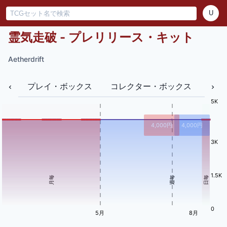
U
霊気走破 - プレリリース・キット
Aetherdrift
プレイ・ボックス
コレクター・ボックス
バン
5K
4,000
円
4,000
円
3K
1.5K
月毎
週毎
日毎
0
5月
8月