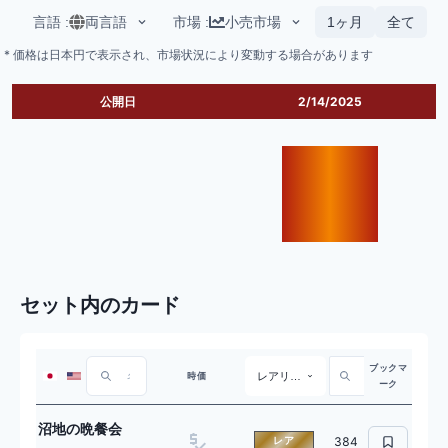
言語
:
両言語
市場
:
小売市場
1ヶ月
全て
* 価格は日本円で表示され、市場状況により変動する場合があります
公開日
2/14/2025
セット内のカード
ブックマ
レアリティ
時価
ーク
沼地の晩餐会
レア
384