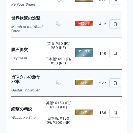
Perilous Snare
世界軟泥の進撃
神話レア
412
March of the World
Ooze
英版
:
¥50 (F)/
¥50 (NF)
隕石衝突
アンコモ
146
ン
Skycrash
日本版
:
¥50 (F)/
¥50 (NF)
ガスタルの激ヤ
バ車
レア
527
Gastal Thrillroller
英版
:
¥150 (F)/
¥100 (NF)
網撃の精鋭
レア
186
Webstrike Elite
日本版
:
¥150
(F)/ ¥200 (NF)