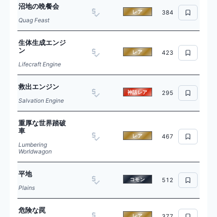
沼地の晩餐会
レア
384
Quag Feast
生体生成エンジ
ン
レア
423
Lifecraft Engine
救出エンジン
神話レア
295
Salvation Engine
重厚な世界踏破
車
レア
467
Lumbering
Worldwagon
平地
コモン
512
Plains
危険な罠
レア
377