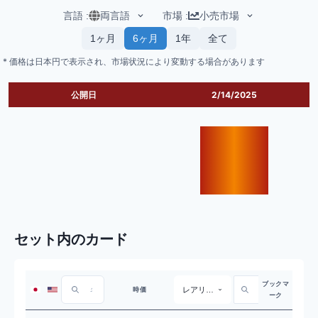
言語
:
両言語
市場
:
小売市場
1ヶ月
6ヶ月
1年
全て
* 価格は日本円で表示され、市場状況により変動する場合があります
公開日
2/14/2025
セット内のカード
ブックマ
レアリティ
時価
ーク