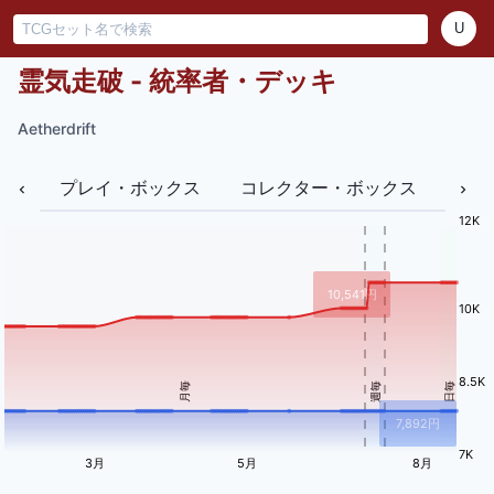
U
霊気走破 - 統率者・デッキ
Aetherdrift
プレイ・ボックス
コレクター・ボックス
バン
12K
10,541
円
10K
8.5K
月毎
週毎
日毎
7,892
円
7K
3月
5月
8月