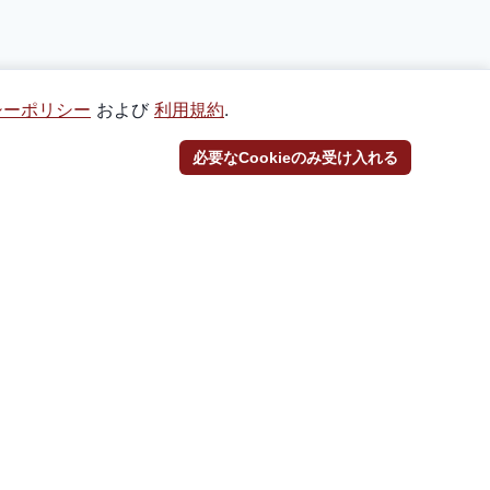
シーポリシー
および
利用規約
.
必要なCookieのみ受け入れる
SNS
@_Torekayaをフォロー
@_torekayaをフォロー
Discordに参加