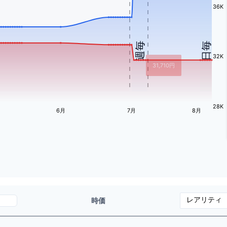
36K
週毎
日毎
32K
31,710
円
28K
6月
7月
8月
時価