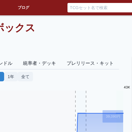
ブログ
ボックス
ンドル
統率者・デッキ
プレリリース・キット
月
1年
全て
43K
39,090
円