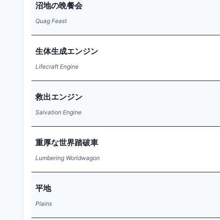
沼地の晩餐会
Quag Feast
生体生成エンジン
Lifecraft Engine
救出エンジン
Salvation Engine
重厚な世界踏破車
Lumbering Worldwagon
平地
Plains