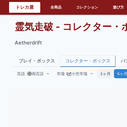
トレカ屋
全商品
コレクション
遊び方
霊気走破 - コレクター・
Aetherdrift
プレイ・ボックス
コレクター・ボックス
バ
言語
:
両言語
市場
:
小売市場
1ヶ月
6ヶ