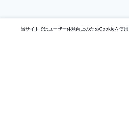
当サイトではユーザー体験向上のためCookieを
情報
カード好きによる、カード好きのためのサイト！
日本のTCGカード検索・価格追跡の信頼できる総合カタログサイ
です。