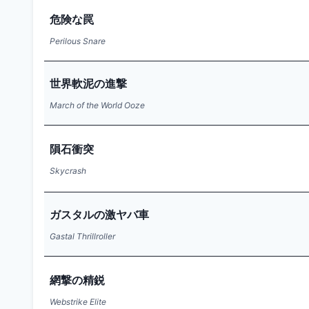
危険な罠
Perilous Snare
世界軟泥の進撃
March of the World Ooze
隕石衝突
Skycrash
ガスタルの激ヤバ車
Gastal Thrillroller
網撃の精鋭
Webstrike Elite