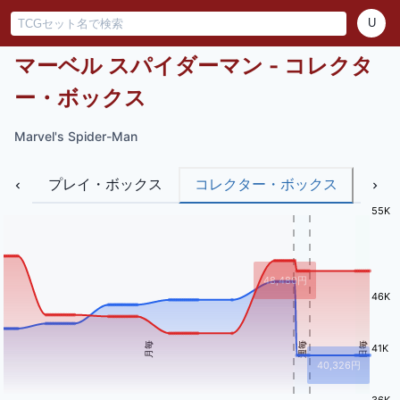
U
マーベル スパイダーマン - コレクタ
ー・ボックス
Marvel's Spider-Man
プレイ・ボックス
コレクター・ボックス
バン
55K
48,480
円
46K
月毎
週毎
日毎
41K
40,326
円
36K