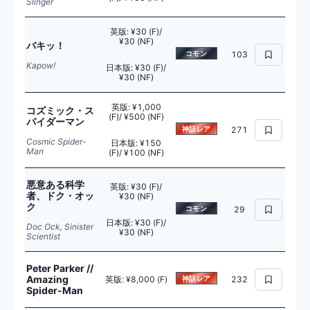
Slinger
英版
:
¥30 (F)/
¥30 (NF)
バキッ！
コモン
103
Kapow!
日本版
:
¥30 (F)/
¥30 (NF)
英版
:
¥1,000
コズミック・ス
(F)/ ¥500 (NF)
パイダーマン
神話レア
271
Cosmic Spider-
日本版
:
¥150
Man
(F)/ ¥100 (NF)
悪意ある科学
英版
:
¥30 (F)/
者、ドク・オッ
¥30 (NF)
ク
コモン
29
日本版
:
¥30 (F)/
Doc Ock, Sinister
¥30 (NF)
Scientist
Peter Parker //
Amazing
英版
:
¥8,000 (F)
神話レア
232
Spider-Man