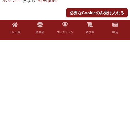
ポリシー
および
利用規約
.
必要なCookieのみ受け入れる
トレカ屋
全商品
コレクション
遊び方
Blog
© 2026 Torekaya. All rights reserved.
法的免責事項
「Torekaya」はファンコンテンツ・ポリシーに沿った非公式のファンコンテ
ンツです。ウィザーズ社の認可/許諾は得ていません。題材の一部に、ウィザ
ーズ・オブ・ザ・コースト社の財産を含んでいます。©Wizards of the Coast
LLC。
Torekayaは、株式会社ポケモン、任天堂株式会社、株式会社クリーチャー
ズ、または株式会社ゲームフリークと関連、提携、保証、承認、または特別