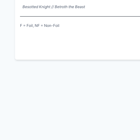
Besotted Knight // Betroth the Beast
F = Foil, NF = Non-Foil