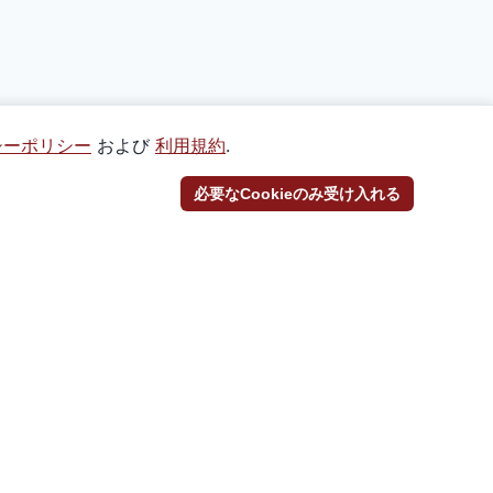
シーポリシー
および
利用規約
.
必要なCookieのみ受け入れる
SNS
@_Torekayaをフォロー
@_torekayaをフォロー
Discordに参加