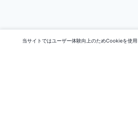
当サイトではユーザー体験向上のためCookieを
情報
カード好きによる、カード好きのためのサイト！
日本のTCGカード検索・価格追跡の信頼できる総合カタログサイ
です。