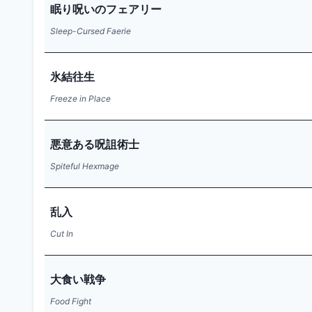
眠り呪いのフェアリー
Sleep-Cursed Faerie
氷結往生
Freeze in Place
悪意ある呪詛術士
Spiteful Hexmage
乱入
Cut In
大食い戦争
Food Fight