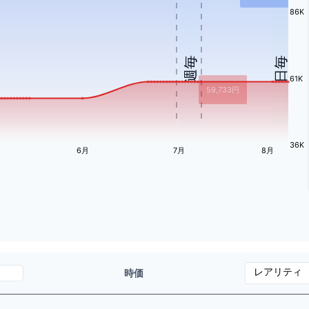
86K
週毎
日毎
61K
59,733
円
36K
6月
7月
8月
時価