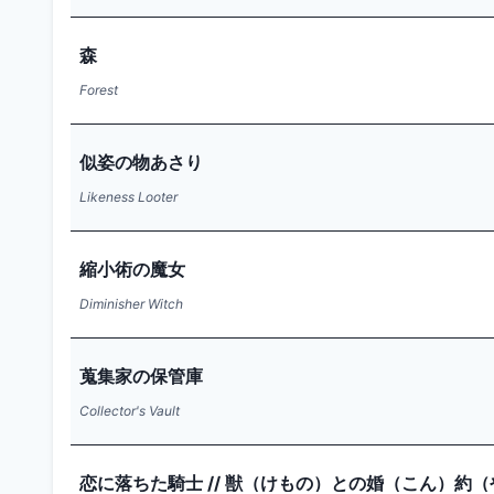
森
Forest
似姿の物あさり
Likeness Looter
縮小術の魔女
Diminisher Witch
蒐集家の保管庫
Collector's Vault
恋に落ちた騎士 // 獣（けもの）との婚（こん）約