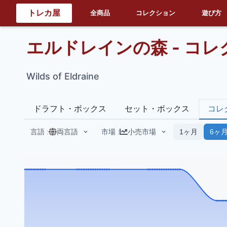
トレカ屋
全商品
コレクション
遊び方
エルドレインの森 - コ
Wilds of Eldraine
ドラフト・ボックス
セット・ボックス
コレ
言語
:
両言語
市場
:
小売市場
1ヶ月
6ヶ