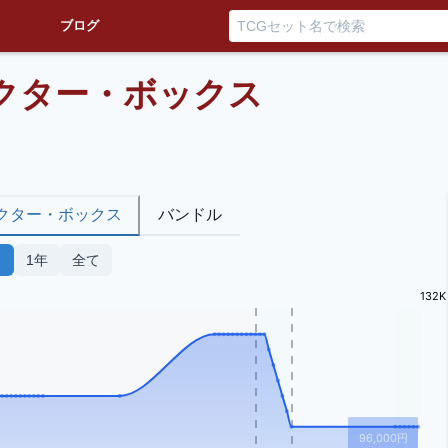
ブログ
レクター・ボックス
クター・ボックス
バンドル
月
1年
全て
132K
96,000
円