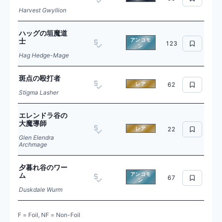
Harvest Gwyllion
ハッグの垣魔道
士
アンコモ
123
ン
Hag Hedge-Mage
斑点の殴打者
レア
62
Stigma Lasher
エレンドラ谷の
大魔導師
レア
22
Glen Elendra
Archmage
夕暮れ谷のワー
ム
アンコモ
67
ン
Duskdale Wurm
F = Foil, NF = Non-Foil