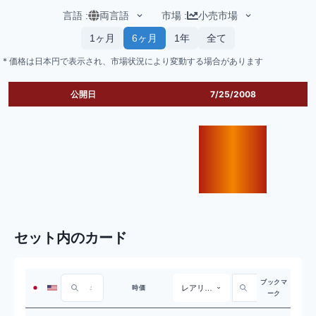
言語
:
両言語
市場
:
小売市場
1ヶ月
6ヶ月
1年
全て
* 価格は日本円で表示され、市場状況により変動する場合があります
公開日
7/25/2008
セット内のカード
ブックマ
レアリティ
時価
ーク