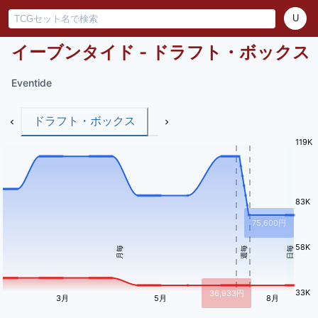
U
イーブンタイド - ドラフト・ボックス
Eventide
ドラフト・ボックス
119K
83K
75,600
円
58K
月毎
週毎
日毎
33K
36,933
円
3月
5月
8月