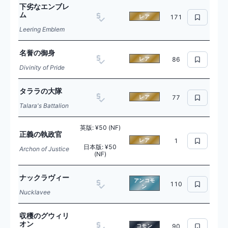
下劣なエンブレ
ム
レア
171
Leering Emblem
名誉の御身
レア
86
Divinity of Pride
タララの大隊
レア
77
Talara's Battalion
英版
:
¥50 (NF)
正義の執政官
レア
1
日本版
:
¥50
Archon of Justice
(NF)
ナックラヴィー
アンコモ
110
ン
Nucklavee
収穫のグウィリ
オン
コモン
90