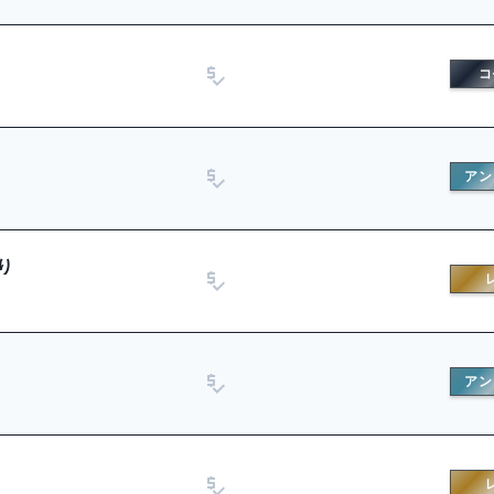
コ
アン
り
アン