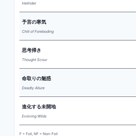
Hellrider
予言の寒気
Chill of Foreboding
思考掃き
Thought Scour
命取りの魅惑
Deadly Allure
進化する未開地
Evolving Wilds
F = Foil, NF = Non-Foil