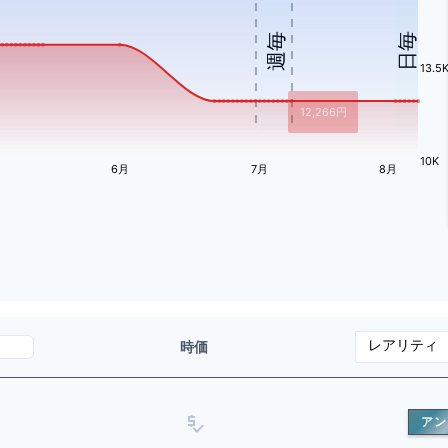
週毎
日毎
13.5
12,266
円
10K
6月
7月
8月
時価
アン