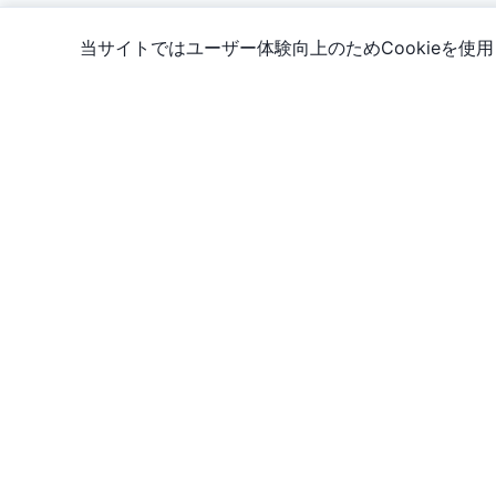
当サイトではユーザー体験向上のためCookieを
情報
カード好きによる、カード好きのためのサイト！
日本のTCGカード検索・価格追跡の信頼できる総合カタログサイ
です。
© 2026 Torekaya. All rights reserved.