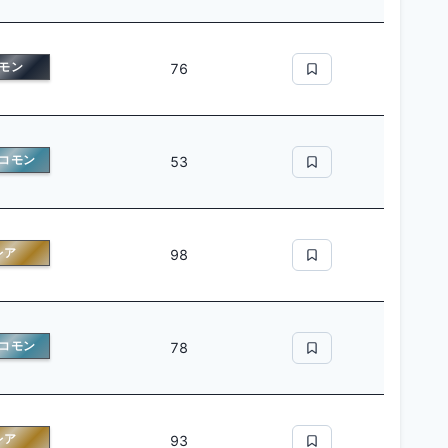
モン
76
コモン
53
レア
98
コモン
78
レア
93