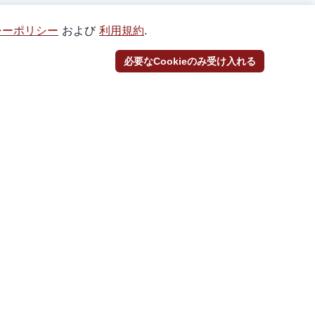
シーポリシー
および
利用規約
.
必要なCookieのみ受け入れる
SNS
@_Torekayaをフォロー
@_torekayaをフォロー
Discordに参加
プライバシーポリシー
利用規約
セキュリティポリシー