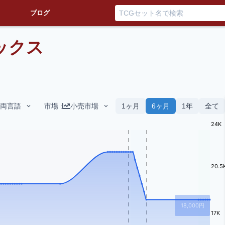
ブログ
ックス
両言語
市場
:
小売市場
1ヶ月
6ヶ月
1年
全て
24K
20.5
18,000
円
17K