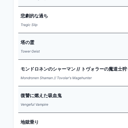
悲劇的な過ち
Tragic Slip
塔の霊
Tower Geist
モンドロネンのシャーマン // トヴォラーの魔道士狩
Mondronen Shaman // Tovolar's Magehunter
復讐に燃えた吸血鬼
Vengeful Vampire
地獄乗り