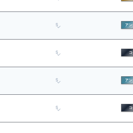
アン
コ
アン
コ