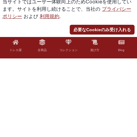
当サイトではユーザー体験向上のためCookieを使用してい
ます。サイトを利用し続けることで、当社の
プライバシー
ポリシー
および
利用規約
.
必要なCookieのみ受け入れる
トレカ屋
全商品
コレクション
遊び方
Blog
© 2026 Torekaya. All rights reserved.
法的免責事項
「Torekaya」はファンコンテンツ・ポリシーに沿った非公式のファンコンテ
ンツです。ウィザーズ社の認可/許諾は得ていません。題材の一部に、ウィザ
ーズ・オブ・ザ・コースト社の財産を含んでいます。©Wizards of the Coast
LLC。