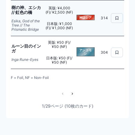
樹の神、エシカ
英版
:
¥4,000
// 虹色の橋
(F)/ ¥2,500 (NF)
神話レア
314
Esika, God of the
日本版
:
¥1,000
Tree // The
(F)/ ¥1,000 (NF)
Prismatic Bridge
英版
:
¥50 (F)/
ルーン目のイン
¥50 (NF)
ガ
アンコモ
304
ン
日本版
:
¥50 (F)/
Inga Rune-Eyes
¥50 (NF)
F = Foil, NF = Non-Foil
1/29ページ (10枚のカード)