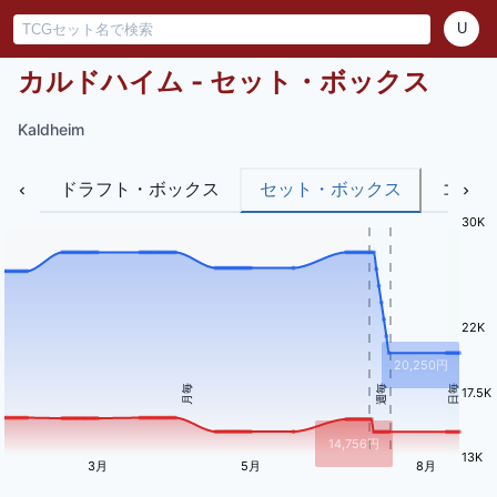
U
カルドハイム - セット・ボックス
Kaldheim
ドラフト・ボックス
セット・ボックス
コレク
30K
22K
20,250
円
月毎
週毎
日毎
17.5K
14,756
円
13K
3月
5月
8月