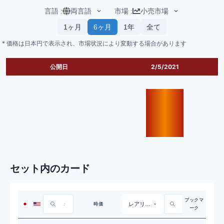
言語
:
両言語
市場
:
小売市場
1ヶ月
6ヶ月
1年
全て
* 価格は日本円で表示され、市場状況により変動する場合があります
公開日
2/5/2021
セット内のカード
ブックマ
レアリティ
時価
ーク