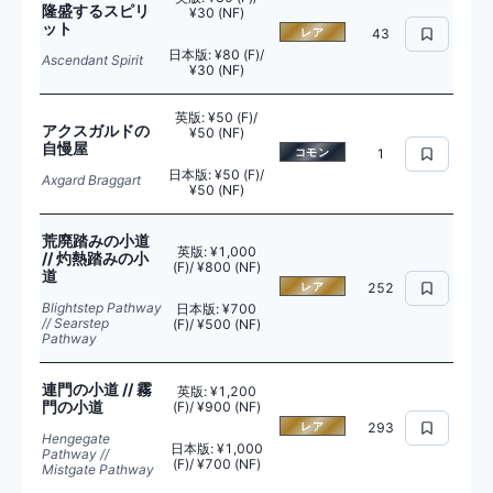
隆盛するスピリ
¥30 (NF)
ット
レア
43
日本版
:
¥80 (F)/
Ascendant Spirit
¥30 (NF)
英版
:
¥50 (F)/
アクスガルドの
¥50 (NF)
自慢屋
コモン
1
日本版
:
¥50 (F)/
Axgard Braggart
¥50 (NF)
荒廃踏みの小道
英版
:
¥1,000
// 灼熱踏みの小
(F)/ ¥800 (NF)
道
レア
252
Blightstep Pathway
日本版
:
¥700
// Searstep
(F)/ ¥500 (NF)
Pathway
連門の小道 // 霧
英版
:
¥1,200
門の小道
(F)/ ¥900 (NF)
レア
293
Hengegate
日本版
:
¥1,000
Pathway //
(F)/ ¥700 (NF)
Mistgate Pathway