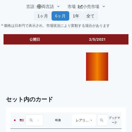
言語
:
両言語
市場
:
小売市場
1ヶ月
6ヶ月
1年
全て
* 価格は日本円で表示され、市場状況により変動する場合があります
公開日
2/5/2021
セット内のカード
ブックマ
レアリティ
時価
ーク