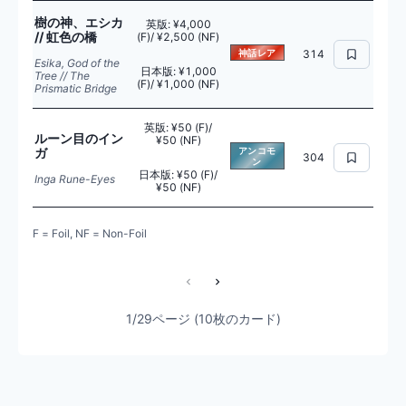
樹の神、エシカ
英版
:
¥4,000
// 虹色の橋
(F)/ ¥2,500 (NF)
神話レア
314
Esika, God of the
日本版
:
¥1,000
Tree // The
(F)/ ¥1,000 (NF)
Prismatic Bridge
英版
:
¥50 (F)/
ルーン目のイン
¥50 (NF)
ガ
アンコモ
304
ン
日本版
:
¥50 (F)/
Inga Rune-Eyes
¥50 (NF)
F = Foil, NF = Non-Foil
1/29ページ (10枚のカード)