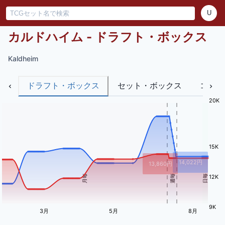
U
カルドハイム - ドラフト・ボックス
Kaldheim
ドラフト・ボックス
セット・ボックス
コレク
20K
15K
14,022
円
13,860
円
月毎
週毎
日毎
12K
9K
3月
5月
8月