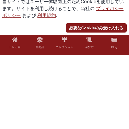
当サイトではユーザー体験向上のためCookieを使用してい
ます。サイトを利用し続けることで、当社の
プライバシー
ポリシー
および
利用規約
.
必要なCookieのみ受け入れる
トレカ屋
全商品
コレクション
遊び方
Blog
© 2026 Torekaya. All rights reserved.
法的免責事項
「Torekaya」はファンコンテンツ・ポリシーに沿った非公式のファンコンテ
ンツです。ウィザーズ社の認可/許諾は得ていません。題材の一部に、ウィザ
ーズ・オブ・ザ・コースト社の財産を含んでいます。©Wizards of the Coast
LLC。