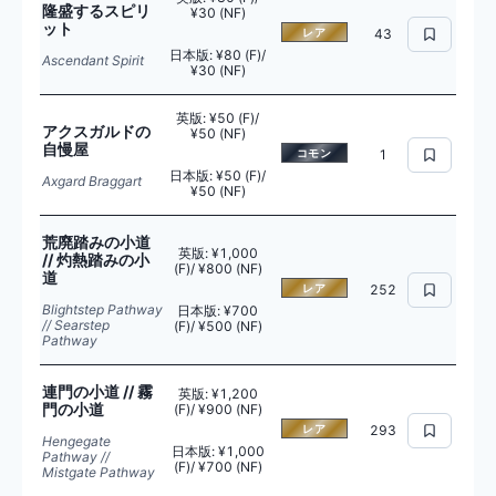
隆盛するスピリ
¥30 (NF)
ット
レア
43
日本版
:
¥80 (F)/
Ascendant Spirit
¥30 (NF)
英版
:
¥50 (F)/
アクスガルドの
¥50 (NF)
自慢屋
コモン
1
日本版
:
¥50 (F)/
Axgard Braggart
¥50 (NF)
荒廃踏みの小道
英版
:
¥1,000
// 灼熱踏みの小
(F)/ ¥800 (NF)
道
レア
252
Blightstep Pathway
日本版
:
¥700
// Searstep
(F)/ ¥500 (NF)
Pathway
連門の小道 // 霧
英版
:
¥1,200
門の小道
(F)/ ¥900 (NF)
レア
293
Hengegate
日本版
:
¥1,000
Pathway //
(F)/ ¥700 (NF)
Mistgate Pathway