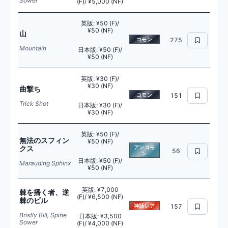
Sower
(F)/ ¥5,000 (NF)
英版
:
¥50 (F)/
¥50 (NF)
山
コモン
275
Mountain
日本版
:
¥50 (F)/
¥50 (NF)
英版
:
¥30 (F)/
¥30 (NF)
曲撃ち
コモン
151
Trick Shot
日本版
:
¥30 (F)/
¥30 (NF)
英版
:
¥50 (F)/
無法のスフィン
¥50 (NF)
クス
アンコモ
56
ン
日本版
:
¥50 (F)/
Marauding Sphinx
¥50 (NF)
英版
:
¥7,000
棘を播く者、逆
(F)/ ¥6,500 (NF)
棘のビル
神話レア
157
Bristly Bill, Spine
日本版
:
¥3,500
Sower
(F)/ ¥4,000 (NF)