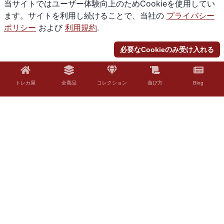
当サイトではユーザー体験向上のためCookieを使用してい
ます。サイトを利用し続けることで、当社の
プライバシー
ポリシー
および
利用規約
.
必要なCookieのみ受け入れる
トレカ屋
全商品
コレクション
遊び方
Blog
© 2026 Torekaya. All rights reserved.
法的免責事項
「Torekaya」はファンコンテンツ・ポリシーに沿った非公式のファンコンテ
ンツです。ウィザーズ社の認可/許諾は得ていません。題材の一部に、ウィザ
ーズ・オブ・ザ・コースト社の財産を含んでいます。©Wizards of the Coast
LLC。