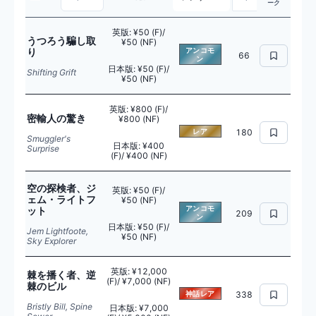
ーク
英版
:
¥50 (F)/
うつろう騙し取
¥50 (NF)
り
アンコモ
66
ン
日本版
:
¥50 (F)/
Shifting Grift
¥50 (NF)
英版
:
¥800 (F)/
密輸人の驚き
¥800 (NF)
レア
180
Smuggler's
日本版
:
¥400
Surprise
(F)/ ¥400 (NF)
空の探検者、ジ
英版
:
¥50 (F)/
ェム・ライトフ
¥50 (NF)
アンコモ
ット
209
ン
日本版
:
¥50 (F)/
Jem Lightfoote,
¥50 (NF)
Sky Explorer
英版
:
¥12,000
棘を播く者、逆
(F)/ ¥7,000 (NF)
棘のビル
神話レア
338
Bristly Bill, Spine
日本版
:
¥7,000