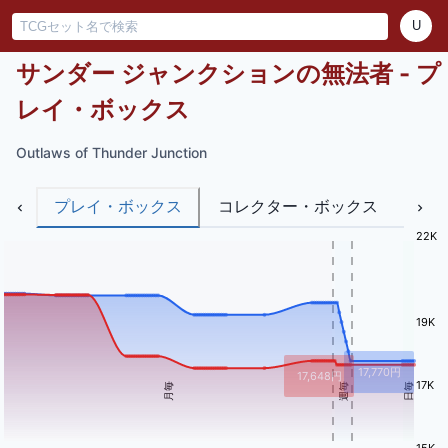
U
サンダー ジャンクションの無法者 - プ
レイ・ボックス
Outlaws of Thunder Junction
プレイ・ボックス
コレクター・ボックス
バン
22K
19K
17,770
円
17,648
円
17K
月毎
週毎
日毎
15K