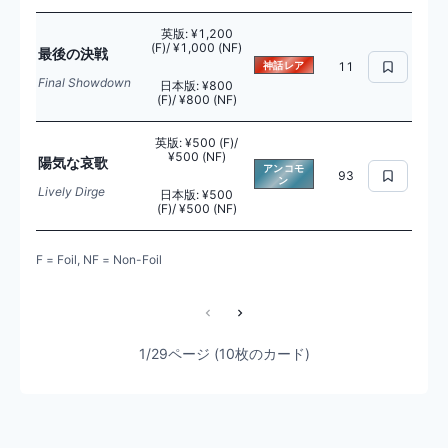
英版
:
¥1,200
(F)/ ¥1,000 (NF)
最後の決戦
神話レア
11
Final Showdown
日本版
:
¥800
(F)/ ¥800 (NF)
英版
:
¥500 (F)/
¥500 (NF)
陽気な哀歌
アンコモ
93
ン
Lively Dirge
日本版
:
¥500
(F)/ ¥500 (NF)
F = Foil, NF = Non-Foil
1/29ページ (10枚のカード)