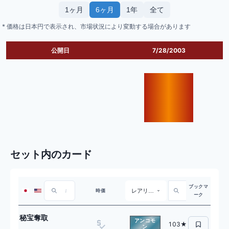
1ヶ月
6ヶ月
1年
全て
* 価格は日本円で表示され、市場状況により変動する場合があります
公開日
7/28/2003
セット内のカード
ブックマ
レアリティ
時価
ーク
秘宝奪取
アンコモ
103★
ン