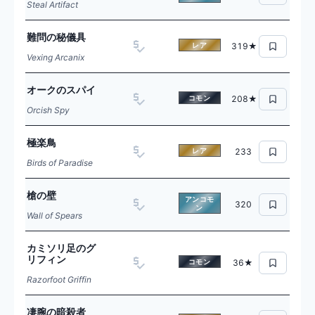
Steal Artifact
難問の秘儀具
レア
319★
Vexing Arcanix
オークのスパイ
コモン
208★
Orcish Spy
極楽鳥
レア
233
Birds of Paradise
槍の壁
アンコモ
320
ン
Wall of Spears
カミソリ足のグ
リフィン
コモン
36★
Razorfoot Griffin
凄腕の暗殺者