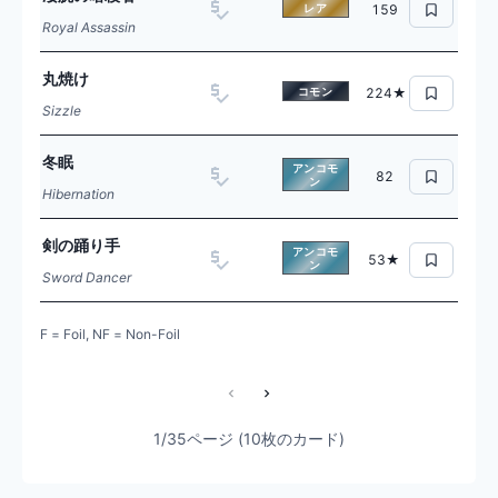
レア
159
Royal Assassin
丸焼け
コモン
224★
Sizzle
冬眠
アンコモ
82
ン
Hibernation
剣の踊り手
アンコモ
53★
ン
Sword Dancer
F = Foil, NF = Non-Foil
1/35ページ (10枚のカード)