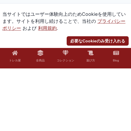
当サイトではユーザー体験向上のためCookieを使用してい
ます。サイトを利用し続けることで、当社の
プライバシー
ポリシー
および
利用規約
.
必要なCookieのみ受け入れる
トレカ屋
全商品
コレクション
遊び方
Blog
© 2026 Torekaya. All rights reserved.
法的免責事項
「Torekaya」はファンコンテンツ・ポリシーに沿った非公式のファンコンテ
ンツです。ウィザーズ社の認可/許諾は得ていません。題材の一部に、ウィザ