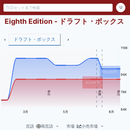
U
Eighth Edition - ドラフト・ボックス
ドラフト・ボックス
119K
99,000
円
94K
90,000
円
月毎
週毎
日毎
79K
64K
3月
5月
8月
言語
:
両言語
市場
:
小売市場