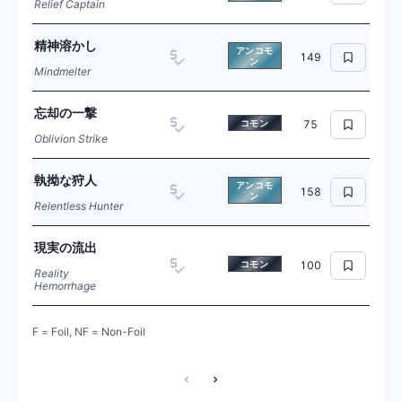
Relief Captain
精神溶かし
アンコモ
149
ン
Mindmelter
忘却の一撃
コモン
75
Oblivion Strike
執拗な狩人
アンコモ
158
ン
Relentless Hunter
現実の流出
コモン
100
Reality
Hemorrhage
F = Foil, NF = Non-Foil