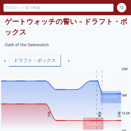
U
ゲートウォッチの誓い - ドラフト・ボ
ックス
Oath of the Gatewatch
ドラフト・ボックス
20K
16K
16,200
円
13.5K
月毎
週毎
日毎
12,466
円
11K