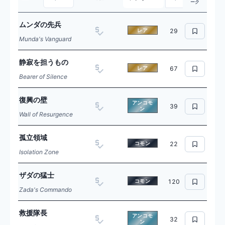
ーク
ムンダの先兵
レア
29
Munda's Vanguard
静寂を担うもの
レア
67
Bearer of Silence
復興の壁
アンコモ
39
ン
Wall of Resurgence
孤立領域
コモン
22
Isolation Zone
ザダの猛士
コモン
120
Zada's Commando
救援隊長
アンコモ
32
ン