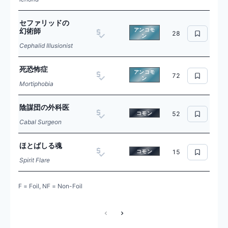
セファリッドの
幻術師
アンコモ
28
ン
Cephalid Illusionist
死恐怖症
アンコモ
72
ン
Mortiphobia
陰謀団の外科医
コモン
52
Cabal Surgeon
ほとばしる魂
コモン
15
Spirit Flare
F = Foil, NF = Non-Foil