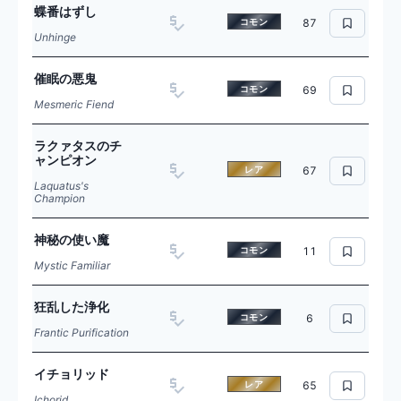
蝶番はずし
コモン
87
Unhinge
催眠の悪鬼
コモン
69
Mesmeric Fiend
ラクァタスのチ
ャンピオン
レア
67
Laquatus's
Champion
神秘の使い魔
コモン
11
Mystic Familiar
狂乱した浄化
コモン
6
Frantic Purification
イチョリッド
レア
65
Ichorid