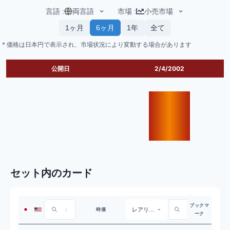
言語
:
両言語
市場
:
小売市場
1ヶ月
6ヶ月
1年
全て
* 価格は日本円で表示され、市場状況により変動する場合があります
公開日
2/4/2002
セット内のカード
ブックマ
レアリティ
時価
ーク