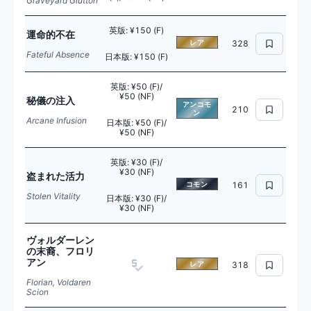
Graveyard Glutton
英版
:
¥150 (F)
運命的不在
レア
328
Fateful Absence
日本版
:
¥150 (F)
英版
:
¥50 (F)/
¥50 (NF)
秘儀の注入
アンコモ
210
ン
Arcane Infusion
日本版
:
¥50 (F)/
¥50 (NF)
英版
:
¥30 (F)/
¥30 (NF)
盗まれた活力
コモン
161
Stolen Vitality
日本版
:
¥30 (F)/
¥30 (NF)
ヴォルダーレン
の末裔、フロリ
アン
レア
318
Florian, Voldaren
Scion