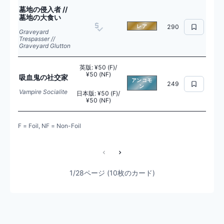
墓地の侵入者 //
墓地の大食い
レア
290
Graveyard
Trespasser //
Graveyard Glutton
英版
:
¥50 (F)/
¥50 (NF)
吸血鬼の社交家
アンコモ
249
ン
Vampire Socialite
日本版
:
¥50 (F)/
¥50 (NF)
F = Foil, NF = Non-Foil
1/28ページ (10枚のカード)