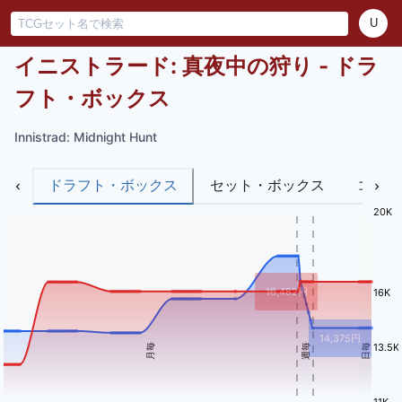
U
イニストラード: 真夜中の狩り - ドラ
フト・ボックス
Innistrad: Midnight Hunt
ドラフト・ボックス
セット・ボックス
コレク
20K
16,482
円
16K
14,375
円
13.5K
月毎
週毎
日毎
11K