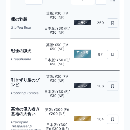
ーク
英版
:
¥30 (F)/
¥30 (NF)
熊の剥製
コモン
259
Stuffed Bear
日本版
:
¥30 (F)/
¥30 (NF)
英版
:
¥50 (F)/
¥50 (NF)
戦慄の猟犬
アンコモ
97
ン
Dreadhound
日本版
:
¥50 (F)/
¥50 (NF)
英版
:
¥30 (F)/
引きずり足のゾ
¥30 (NF)
ンビ
コモン
106
日本版
:
¥30 (F)/
Hobbling Zombie
¥30 (NF)
墓地の侵入者 //
英版
:
¥300 (F)/
墓地の大食い
¥200 (NF)
レア
104
Graveyard
日本版
:
¥300
Trespasser //
(F)/ ¥300 (NF)