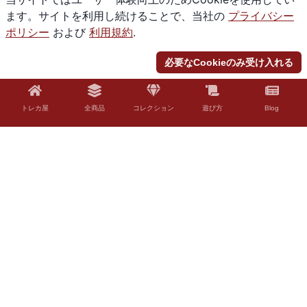
ます。サイトを利用し続けることで、当社の
プライバシー
ポリシー
および
利用規約
.
必要なCookieのみ受け入れる
トレカ屋
全商品
コレクション
遊び方
Blog
© 2026 Torekaya. All rights reserved.
法的免責事項
「Torekaya」はファンコンテンツ・ポリシーに沿った非公式のファンコンテ
ンツです。ウィザーズ社の認可/許諾は得ていません。題材の一部に、ウィザ
ーズ・オブ・ザ・コースト社の財産を含んでいます。©Wizards of the Coast
LLC。