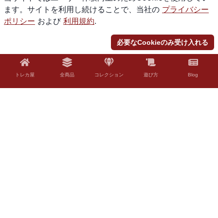
ます。サイトを利用し続けることで、当社の
プライバシー
ポリシー
および
利用規約
.
必要なCookieのみ受け入れる
トレカ屋
全商品
コレクション
遊び方
Blog
© 2026 Torekaya. All rights reserved.
法的免責事項
「Torekaya」はファンコンテンツ・ポリシーに沿った非公式のファンコンテ
ンツです。ウィザーズ社の認可/許諾は得ていません。題材の一部に、ウィザ
ーズ・オブ・ザ・コースト社の財産を含んでいます。©Wizards of the Coast
LLC。