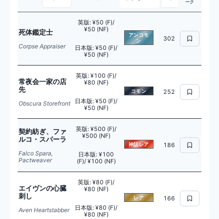
ーク
英版
:
¥50 (F)/
¥50 (NF)
死体鑑定士
アンコモ
302
ン
Corpse Appraiser
日本版
:
¥50 (F)/
¥50 (NF)
英版
:
¥100 (F)/
常夜会一家の店
¥80 (NF)
先
コモン
252
日本版
:
¥50 (F)/
Obscura Storefront
¥50 (NF)
英版
:
¥500 (F)/
契約紡ぎ、ファ
¥500 (NF)
ルコ・スパーラ
神話レア
186
Falco Spara,
日本版
:
¥100
Pactweaver
(F)/ ¥100 (NF)
英版
:
¥80 (F)/
エイヴンの心臓
¥80 (NF)
刺し
レア
166
日本版
:
¥80 (F)/
Aven Heartstabber
¥80 (NF)