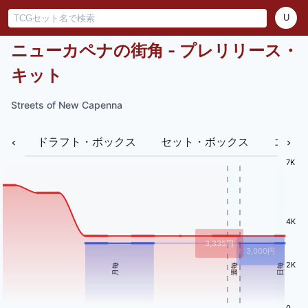
U
ニューカペナの街角 - プレリリース・
キット
Streets of New Capenna
ドラフト・ボックス
セット・ボックス
コレク
7K
4K
3,335
円
3,000
円
2K
月毎
週毎
日毎
0