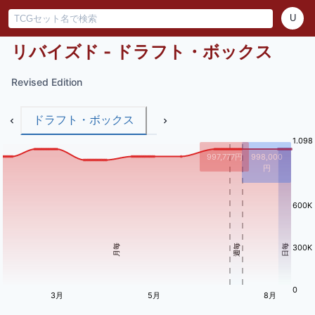
U
リバイズド - ドラフト・ボックス
Revised Edition
ドラフト・ボックス
1.09
997,777
円
998,000
円
600K
月毎
週毎
日毎
300K
0
3月
5月
8月