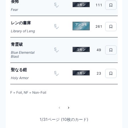
畏怖
コモン
111
Fear
レンの書庫
アンコモ
261
ン
Library of Leng
青霊破
コモン
49
Blue Elemental
Blast
聖なる鎧
コモン
23
Holy Armor
F = Foil, NF = Non-Foil
1/31ページ (10枚のカード)