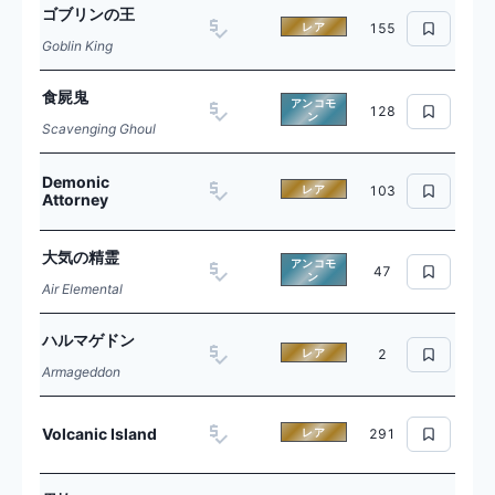
ゴブリンの王
レア
155
Goblin King
食屍鬼
アンコモ
128
ン
Scavenging Ghoul
Demonic
レア
103
Attorney
大気の精霊
アンコモ
47
ン
Air Elemental
ハルマゲドン
レア
2
Armageddon
Volcanic Island
レア
291