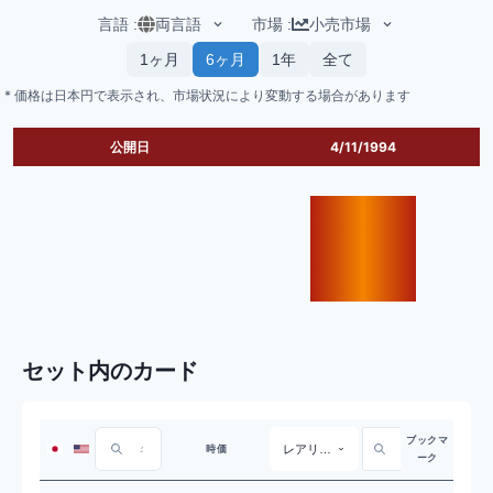
言語
:
両言語
市場
:
小売市場
1ヶ月
6ヶ月
1年
全て
* 価格は日本円で表示され、市場状況により変動する場合があります
公開日
4/11/1994
セット内のカード
ブックマ
レアリティ
時価
ーク